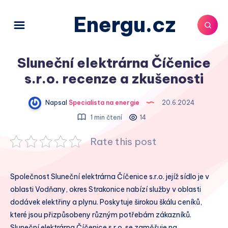
Energu.cz
Sluneční elektrárna Číčenice
s.r.o. recenze a zkušenosti
Napsal
Specialista na energie
20.6.2024
1 min čtení
14
Rate this post
Společnost Sluneční elektrárna Číčenice s.r.o. jejíž sídlo je v
oblasti Vodňany, okres Strakonice nabízí služby v oblasti
dodávek elektřiny a plynu. Poskytuje širokou škálu ceníků,
které jsou přizpůsobeny různým potřebám zákazníků.
Sluneční elektrárna Číčenice s.r.o. se zaměřuje na