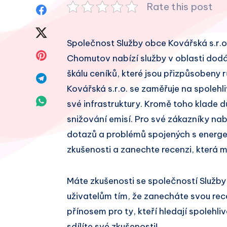
Rate this post
Sdílet
na
Sdílet
Společnost Služby obce Kovářská s.r.o. 
Facebook
na
Sdílet
Chomutov nabízí služby v oblasti dodáv
Twitter
škálu ceníků, které jsou přizpůsobeny
na
Sdílet
Kovářská s.r.o. se zaměřuje na spolehl
Pinterest
na
Sdílet
své infrastruktury. Kromě toho klade d
Telegram
snižování emisí. Pro své zákazníky na
na
dotazů a problémů spojených s energet
Whatsapp
zkušenosti a zanechte recenzi, která 
Máte zkušenosti se společností Služb
uživatelům tím, že zanecháte svou re
přínosem pro ty, kteří hledají spolehl
sdílíte své zkušenosti!