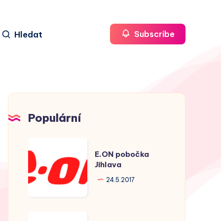
Hledat
Subscribe
Populární
E.ON
E.ON pobočka
pobočka
Jihlava
Jihlava
24.5.2017
E.ON