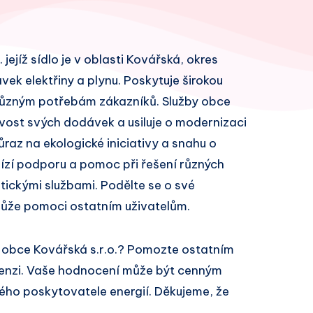
jejíž sídlo je v oblasti Kovářská, okres
ek elektřiny a plynu. Poskytuje širokou
 různým potřebám zákazníků. Služby obce
ivost svých dodávek a usiluje o modernizaci
ůraz na ekologické iniciativy a snahu o
bízí podporu a pomoc při řešení různých
ickými službami. Podělte se o své
může pomoci ostatním uživatelům.
y obce Kovářská s.r.o.? Pomozte ostatním
cenzi. Vaše hodnocení může být cenným
ivého poskytovatele energií. Děkujeme, že