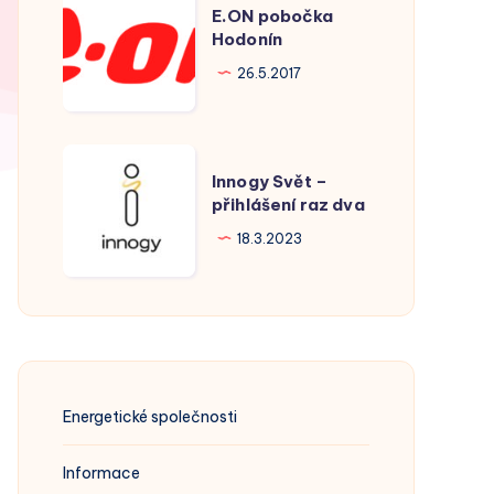
E.ON pobočka
pobočka
Hodonín
Hodonín
26.5.2017
Innogy
Innogy Svět –
Svět
přihlášení raz dva
–
18.3.2023
přihlášení
raz
dva
Energetické společnosti
Informace