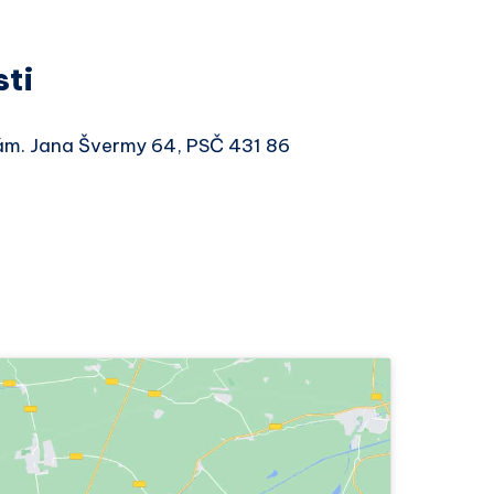
sti
nám. Jana Švermy 64, PSČ 431 86