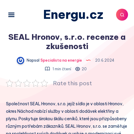
Energu.cz
SEAL Hronov, s.r.o. recenze a
zkušenosti
Napsal
Specialista na energie
20.6.2024
1 min čtení
20
Rate this post
Společnost SEAL Hronov, s.r.o. jejíž sídlo je v oblasti Hronov,
okres Náchod nabízí služby v oblasti dodávek elektřiny a
plynu. Poskytuje širokou škálu ceníků, které jsou přizpůsobeny
různým potřebám zákazníků. SEAL Hronov, s.r.o. se zaměřuje
na spolehlivost svých dodávek a usiluje o modernizaci své