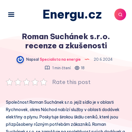
Energu.cz
Roman Suchánek s.r.o.
recenze a zkušenosti
Napsal
Specialista na energie
20.6.2024
1 min čtení
18
Rate this post
Společnost Roman Suchánek s.r.o. jejíž sídlo je v oblasti
Rychnovek, okres Náchod nabízí služby v oblasti dodávek
elektřiny a plynu. Poskytuje širokou škálu ceníků, které jsou
přizpůsobeny různým potřebám zákazníků. Roman
Suchánek s.r.o. se zaměřuje na spolehlivost svých dodávek a