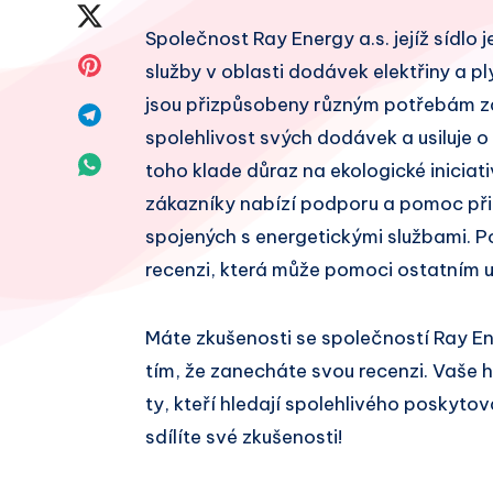
na
Sdílet
Společnost Ray Energy a.s. jejíž sídlo 
Facebook
na
Sdílet
služby v oblasti dodávek elektřiny a pl
Twitter
jsou přizpůsobeny různým potřebám zá
na
Sdílet
spolehlivost svých dodávek a usiluje o
Pinterest
na
Sdílet
toho klade důraz na ekologické iniciati
Telegram
zákazníky nabízí podporu a pomoc při
na
spojených s energetickými službami. P
Whatsapp
recenzi, která může pomoci ostatním u
Máte zkušenosti se společností Ray E
tím, že zanecháte svou recenzi. Vaše
ty, kteří hledají spolehlivého poskytov
sdílíte své zkušenosti!