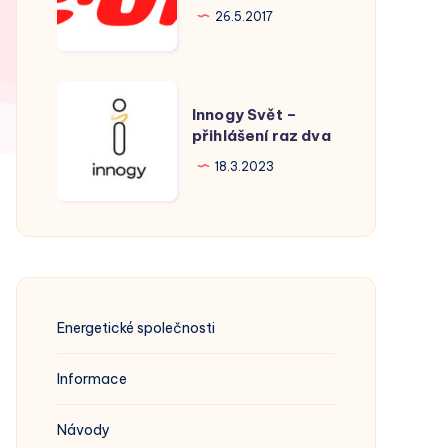
Hodonín
26.5.2017
Innogy
Innogy Svět –
Svět
přihlášení raz dva
–
18.3.2023
přihlášení
raz
dva
Energetické společnosti
Informace
Návody