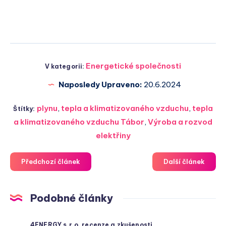
Energetické společnosti
V kategorii:
Naposledy Upraveno:
20.6.2024
plynu
,
tepla a klimatizovaného vzduchu
,
tepla
Štítky:
a klimatizovaného vzduchu Tábor
,
Výroba a rozvod
elektřiny
Předchozí článek
Další článek
Podobné články
4ENERGY s.r.o. recenze a zkušenosti