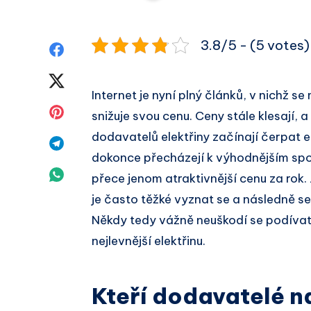
3.8/5 - (5 votes)
Sdílet
na
Sdílet
Internet je nyní plný článků, v nichž se
Facebook
na
Sdílet
snižuje svou cenu. Ceny stále klesají, a 
Twitter
dodavatelů elektřiny začínají čerpat 
na
Sdílet
dokonce přecházejí k výhodnějším sp
Pinterest
na
Sdílet
přece jenom atraktivnější cenu za rok.
Telegram
je často těžké vyznat se a následně s
na
Někdy tedy vážně neuškodí se podívat a 
Whatsapp
nejlevnější elektřinu.
Kteří dodavatelé na