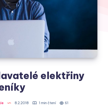
avatelé elektřiny
eníky
ie
8.2.2018
1 min čtení
61