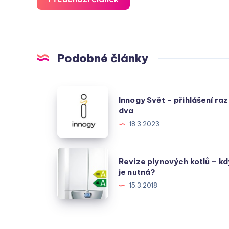
Podobné články
Innogy
Innogy Svět – přihlášení raz
Svět
dva
–
18.3.2023
přihlášení
raz
Revize
Revize plynových kotlů – kd
dva
plynových
je nutná?
kotlů
15.3.2018
–
kdy
je