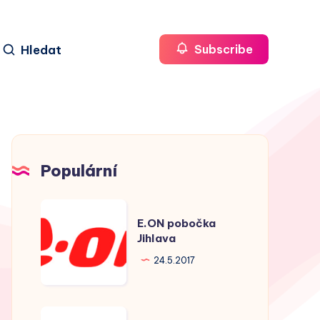
Hledat
Subscribe
Populární
E.ON
E.ON pobočka
pobočka
Jihlava
Jihlava
24.5.2017
E.ON