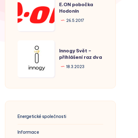
E.ON pobočka
pobočka
Hodonín
Hodonín
26.5.2017
Innogy
Innogy Svět –
Svět
přihlášení raz dva
–
18.3.2023
přihlášení
raz
dva
Energetické společnosti
Informace