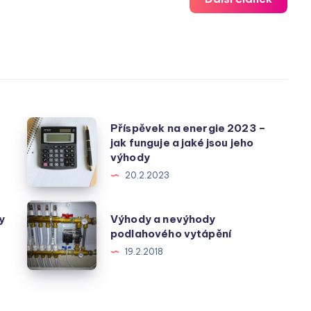
Příspěvek
Příspěvek na energie 2023 –
jak funguje a jaké jsou jeho
na
výhody
energie
20.2.2023
2023
–
Výhody
y
Výhody a nevýhody
jak
a
podlahového vytápění
funguje
nevýhody
19.2.2018
a
podlahového
jaké
vytápění
jsou