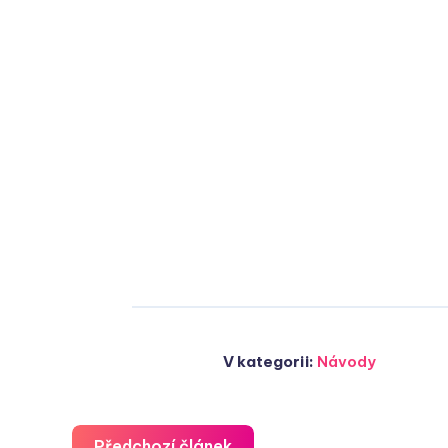
V kategorii:
Návody
Předchozí článek