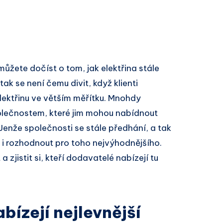
 můžete dočíst o tom, jak elektřina stále
tak se není čemu divit, když klienti
elektřinu ve větším měřítku. Mnohdy
olečnostem, které jim mohou nabídnout
 Jenže společnosti se stále předhání, a tak
e i rozhodnout pro toho nejvýhodnějšího.
zjistit si, kteří dodavatelé nabízejí tu
bízejí nejlevnější