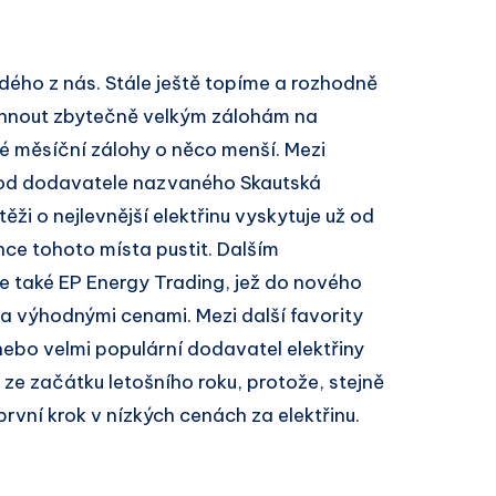
ždého z nás. Stále ještě topíme a rozhodně
yhnout zbytečně velkým zálohám na
né měsíční zálohy o něco menší. Mezi
ta od dodavatele nazvaného Skautská
ěži o nejlevnější elektřinu vyskytuje už od
hce tohoto místa pustit. Dalším
je také EP Energy Trading, jež do nového
i a výhodnými cenami. Mezi další favority
nebo velmi populární dodavatel elektřiny
ze začátku letošního roku, protože, stejně
první krok v nízkých cenách za elektřinu.