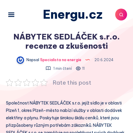
Energu.cz
NÁBYTEK SEDLÁČEK s.r.o.
recenze a zkušenosti
Napsal
Specialista na energie
20.6.2024
1 min čtení
11
Rate this post
Společnost NÁBYTEK SEDLÁČEK s.r.o. jejíž sídlo je v oblasti
Plzeň 1, okres Plzeň-město nabízí služby v oblasti dodávek
elektřiny a plynu. Poskytuje širokou škálu ceníků, které jsou
přizpůsobeny různým potřebám zákazníků. NÁBYTEK
SEDLÁČEK s.r.o. se zaměřuje na spolehlivost svých dodávek