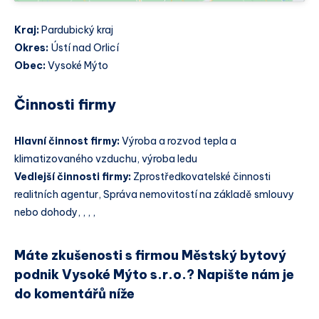
Kraj:
Pardubický kraj
Okres:
Ústí nad Orlicí
Obec:
Vysoké Mýto
Činnosti firmy
Hlavní činnost firmy:
Výroba a rozvod tepla a
klimatizovaného vzduchu, výroba ledu
Vedlejší činnosti firmy:
Zprostředkovatelské činnosti
realitních agentur, Správa nemovitostí na základě smlouvy
nebo dohody, , , ,
Máte zkušenosti s firmou Městský bytový
podnik Vysoké Mýto s.r.o.? Napište nám je
do komentářů níže