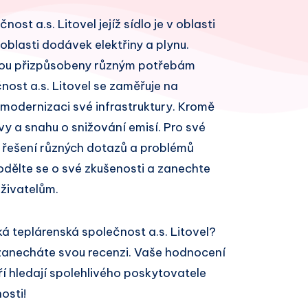
st a.s. Litovel jejíž sídlo je v oblasti
oblasti dodávek elektřiny a plynu.
 jsou přizpůsobeny různým potřebám
nost a.s. Litovel se zaměřuje na
 modernizaci své infrastruktury. Kromě
vy a snahu o snižování emisí. Pro své
 řešení různých dotazů a problémů
odělte se o své zkušenosti a zanechte
živatelům.
á teplárenská společnost a.s. Litovel?
zanecháte svou recenzi. Vaše hodnocení
í hledají spolehlivého poskytovatele
osti!