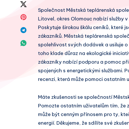
na
Sdílet
Společnost Městská teplárenská společno
Facebook
na
Sdílet
Litovel, okres Olomouc nabízí služby v 
Twitter
Poskytuje širokou škálu ceníků, které
na
Sdílet
zákazníků. Městská teplárenská společ
Pinterest
na
Sdílet
spolehlivost svých dodávek a usiluje o
Telegram
toho klade důraz na ekologické iniciati
na
zákazníky nabízí podporu a pomoc při
Whatsapp
spojených s energetickými službami. P
recenzi, která může pomoci ostatním u
Máte zkušenosti se společností Městsk
Pomozte ostatním uživatelům tím, že 
může být cenným přínosem pro ty, kteř
energií. Děkujeme, že sdílíte své zkušen