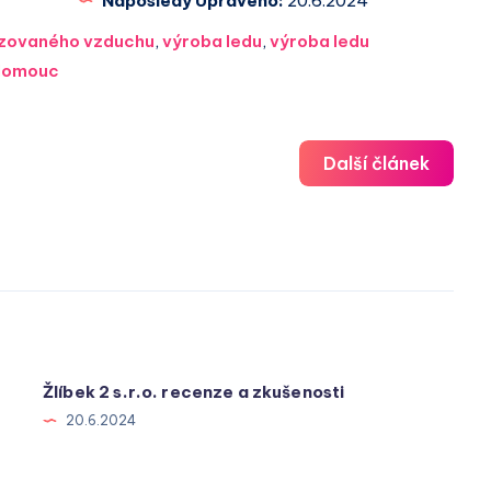
Naposledy Upraveno:
20.6.2024
tizovaného vzduchu
,
výroba ledu
,
výroba ledu
lomouc
Další článek
Žlíbek 2 s.r.o. recenze a zkušenosti
20.6.2024