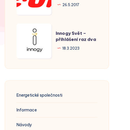
Hodonín
26.5.2017
Innogy
Innogy Svět –
Svět
přihlášení raz dva
–
18.3.2023
přihlášení
raz
dva
Energetické společnosti
Informace
Návody