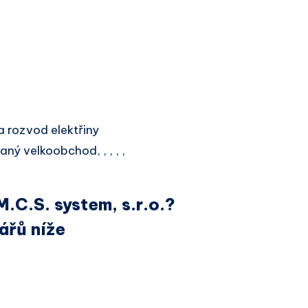
 rozvod elektřiny
ný velkoobchod, , , , ,
.C.S. system, s.r.o.?
ářů níže