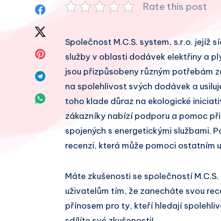
Rate this post
Sdílet
na
Sdílet
Společnost M.C.S. system, s.r.o. jejíž s
Facebook
na
Sdílet
služby v oblasti dodávek elektřiny a pl
Twitter
jsou přizpůsobeny různým potřebám zák
na
Sdílet
na spolehlivost svých dodávek a usiluj
Pinterest
na
Sdílet
toho klade důraz na ekologické iniciati
Telegram
zákazníky nabízí podporu a pomoc při
na
spojených s energetickými službami. P
Whatsapp
recenzi, která může pomoci ostatním u
Máte zkušenosti se společností M.C.S.
uživatelům tím, že zanecháte svou re
přínosem pro ty, kteří hledají spolehl
sdílíte své zkušenosti!