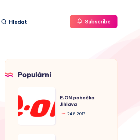
Hledat
Subscribe
Populární
E.ON
E.ON pobočka
pobočka
Jihlava
Jihlava
24.5.2017
E.ON