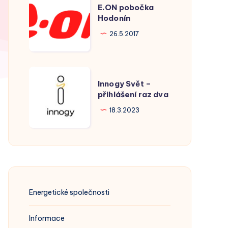
E.ON pobočka
pobočka
Hodonín
Hodonín
26.5.2017
Innogy
Innogy Svět –
Svět
přihlášení raz dva
–
18.3.2023
přihlášení
raz
dva
Energetické společnosti
Informace