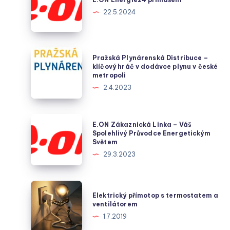
přihlášení
22.5.2024
Pražská
Pražská Plynárenská Distribuce –
Plynárenská
klíčový hráč v dodávce plynu v české
metropoli
Distribuce
2.4.2023
–
klíčový
hráč
E.ON
E.ON Zákaznická Linka – Váš
v
Zákaznická
Spolehlivý Průvodce Energetickým
Světem
dodávce
Linka
29.3.2023
plynu
–
v
Váš
české
Spolehlivý
Elektrický
metropoli
Elektrický přímotop s termostatem a
Průvodce
přímotop
ventilátorem
Energetickým
s
1.7.2019
Světem
termostatem