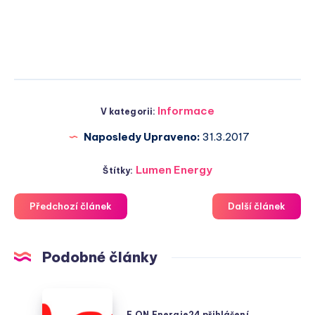
Informace
V kategorii:
Naposledy Upraveno:
31.3.2017
Lumen Energy
Štítky:
Předchozí článek
Další článek
Podobné články
E.ON
Energie24
E.ON Energie24 přihlášení