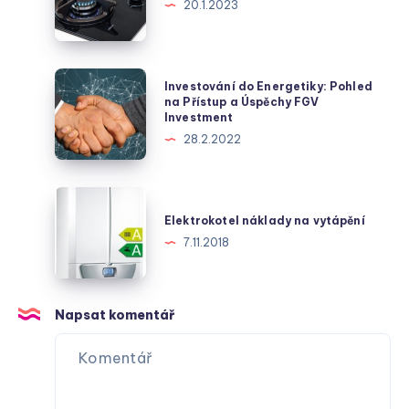
infrastruktuře
energií
20.1.2023
České
republiky
Investování
Investování do Energetiky: Pohled
do
na Přístup a Úspěchy FGV
Investment
Energetiky:
28.2.2022
Pohled
na
Přístup
Elektrokotel
a
náklady
Elektrokotel náklady na vytápění
Úspěchy
na
7.11.2018
FGV
vytápění
Investment
Napsat komentář