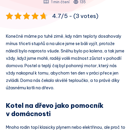
1 min čtení
135
4.7/5 - (3 votes)
Konečně máme po tuhé zimě, kdy nám teploty dosahovaly
mínus třiceti stupňů a na ulice jsme se báli vyjít, protože
náledí bylo naprosto všude. Sněhu bylo po kolena, a tak jsme
vždy, když jsme mohli, raději volili možnost zůstat v pohodlí
domova. Postel a teplý čaj byl pohonný motor, který nás
vždy nakopnul k tomu, abychom ten den v práci přece jen
zvládli. Doma nás čekalo skvělé teploučko, a to právě díky
úžasnému kotli na dřevo.
Kotel na dřevo jako pomocník
v domácnosti
Mnoho rodin topí klasicky plynem nebo elektřinou, ale proč to