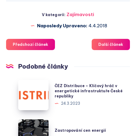
Zajímavosti
V kategorii:
Naposledy Upraveno:
4.4.2018
Předchozí článek
Další článek
Podobné články
ČEZ
ČEZ Distribuce – Klíčový hráč v
Distribuce
energetické infrastruktuře České
republiky
–
24.3.2023
Klíčový
hráč
v
Zastropování
energetické
cen
Zastropování cen energií