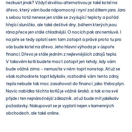
nezkusit jinak? Vždyť skvělou alternativou je také kotel na
dřevo, který vám bude nápomocný i nyní začátkem jara. Jaro
s sebou totiž nenese jen stále se zvyšující teploty a pořád
hřející sluníčko, ale také deštivé dny, během kterých jsou
rána přece jen stále chladnější. O nocích pak ani nemluvě. I
na jaře se tedy oplatí sem tam zatopit a právě proto tu pro
vás bude kotel na dřevo. Jeho hlavní výhoda je v úspoře
financí. Dřevo je stále jedním z nejlevnějších zdrojů tepla.
V takovém kotli budete moct zatopit jen tehdy, kdy vám
bude vážně zima – nemusíte v něm topit nonstop. Ať už se
však rozhodnete topit kdykoliv, rozhodně vám tento zdroj
tepla nebude tak moc zasahovat do financí, jako třeba plyn.
Navíc nabídka těchto kotlů je vážně široká, a tak si na své
přijde i ten nejnáročnější zákazník, ať už bude mít jakékoliv
požadavky. Nakupovat se je vyplatí nejen v kamenných
obchodech, ale také online.