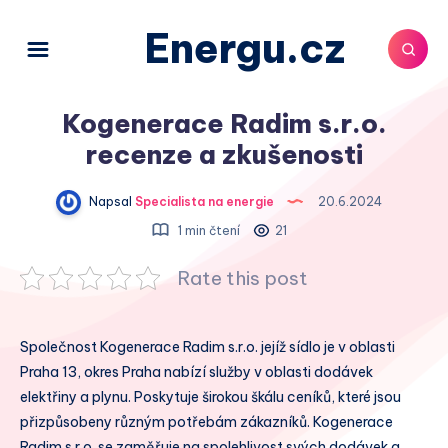
Energu.cz
Kogenerace Radim s.r.o.
recenze a zkušenosti
Napsal
Specialista na energie
20.6.2024
1 min čtení
21
Rate this post
Společnost Kogenerace Radim s.r.o. jejíž sídlo je v oblasti
Praha 13, okres Praha nabízí služby v oblasti dodávek
elektřiny a plynu. Poskytuje širokou škálu ceníků, které jsou
přizpůsobeny různým potřebám zákazníků. Kogenerace
Radim s.r.o. se zaměřuje na spolehlivost svých dodávek a