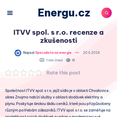
Energu.cz
ITVV spol. s r.o. recenze a
zkušenosti
Napsal
Specialista na energie
20.6.2024
1 min čtení
18
Rate this post
Společnost ITVV spol. s r.o. jejíž sídlo je v oblasti Chvalovice,
okres Znojmo nabízí služby v oblasti dodávek elektřiny a
plynu. Poskytuje širokou škálu ceníků, které jsou přizpůsobeny
různým potřebám zákazníků. ITVV spol. s r.o. se zaměřuje na
spolehlivost svých dodávek a usiluje o modernizaci své