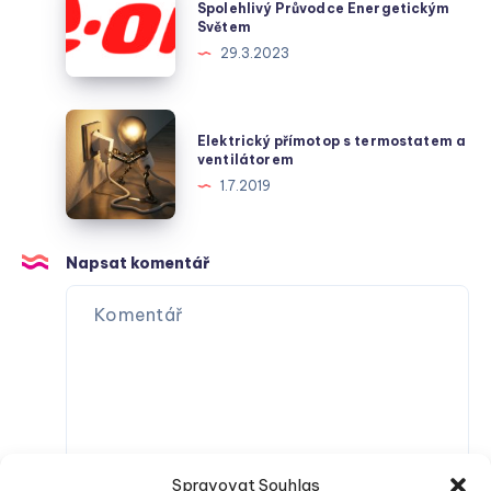
v
Zákaznická
Spolehlivý Průvodce Energetickým
Světem
dodávce
Linka
29.3.2023
plynu
–
v
Váš
české
Spolehlivý
Elektrický
metropoli
Elektrický přímotop s termostatem a
Průvodce
přímotop
ventilátorem
Energetickým
s
1.7.2019
Světem
termostatem
a
ventilátorem
Napsat komentář
Spravovat Souhlas