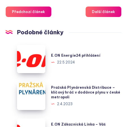
Předchozí článek
Další článek
Podobné články
E.ON
Energie24
E.ON Energie24 přihlášení
přihlášení
22.5.2024
Pražská
Pražská Plynárenská Distribuce –
Plynárenská
klíčový hráč v dodávce plynu v české
metropoli
Distribuce
2.4.2023
–
klíčový
hráč
E.ON
E.ON Zákaznická Linka – Váš