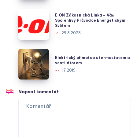
klíčový
hráč
E.ON
E.ON Zákaznická Linka – Váš
v
Zákaznická
Spolehlivý Průvodce Energetickým
Světem
dodávce
Linka
29.3.2023
plynu
–
v
Váš
české
Spolehlivý
Elektrický
metropoli
Elektrický přímotop s termostatem a
Průvodce
přímotop
ventilátorem
Energetickým
s
1.7.2019
Světem
termostatem
a
ventilátorem
Napsat komentář