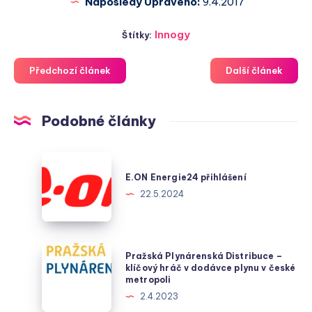
Naposledy Upraveno:
9.4.2017
Innogy
Štítky:
Předchozí článek
Další článek
Podobné články
E.ON
Energie24
E.ON Energie24 přihlášení
přihlášení
22.5.2024
Pražská
Pražská Plynárenská Distribuce –
Plynárenská
klíčový hráč v dodávce plynu v české
metropoli
Distribuce
2.4.2023
–