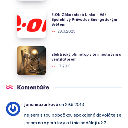
klíčový
hráč
E.ON
E.ON Zákaznická Linka – Váš
v
Zákaznická
Spolehlivý Průvodce Energetickým
Světem
dodávce
Linka
29.3.2023
plynu
–
v
Váš
české
Spolehlivý
Elektrický
metropoli
Elektrický přímotop s termostatem a
Průvodce
přímotop
ventilátorem
Energetickým
s
1.7.2019
Světem
termostatem
a
ventilátorem
Komentáře
jana mazurková
on 29.8.2018
nejsem s tou pobočkou spokojená dovoláte se
jenom na operátory a ti nic nedělají už 2