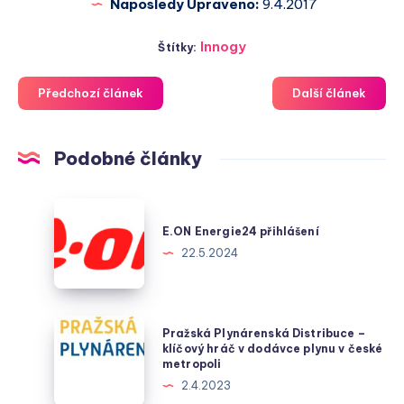
Naposledy Upraveno:
9.4.2017
Innogy
Štítky:
Předchozí článek
Další článek
Podobné články
E.ON
Energie24
E.ON Energie24 přihlášení
přihlášení
22.5.2024
Pražská
Pražská Plynárenská Distribuce –
Plynárenská
klíčový hráč v dodávce plynu v české
metropoli
Distribuce
2.4.2023
–