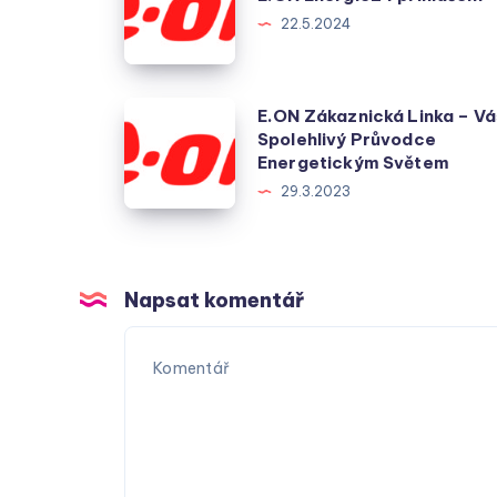
22.5.2024
přihlášení
E.ON
E.ON Zákaznická Linka – Vá
Spolehlivý Průvodce
Zákaznická
Energetickým Světem
Linka
29.3.2023
–
Váš
Spolehlivý
Průvodce
Napsat komentář
Energetickým
Světem