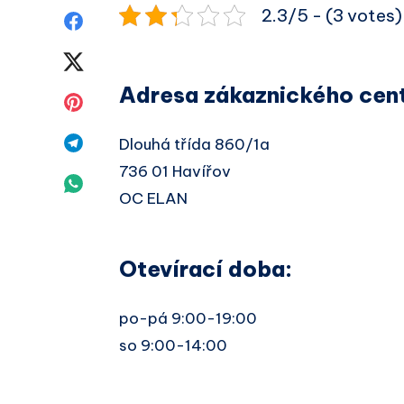
2.3/5 - (3 votes)
Sdílet
na
Sdílet
Adresa zákaznického cent
Facebook
na
Sdílet
Twitter
na
Sdílet
Dlouhá třída 860/1a
736 01 Havířov
Pinterest
na
Sdílet
OC ELAN
Telegram
na
Whatsapp
Otevírací doba:
po-pá 9:00-19:00
so 9:00-14:00