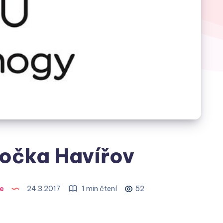
očka Havířov
ie
24.3.2017
1 min čtení
52