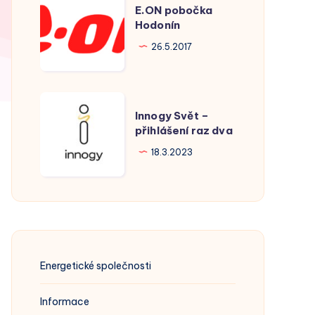
E.ON pobočka
pobočka
Hodonín
Hodonín
26.5.2017
Innogy
Innogy Svět –
Svět
přihlášení raz dva
–
18.3.2023
přihlášení
raz
dva
Energetické společnosti
Informace