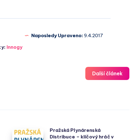
Naposledy Upraveno:
9.4.2017
ky:
Innogy
Další článek
Pražská Plynárenská
Pražská
Distribuce – klíčový hráč v