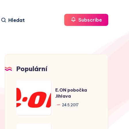
Hledat
Subscribe
Populární
E.ON
E.ON pobočka
pobočka
Jihlava
Jihlava
24.5.2017
E.ON