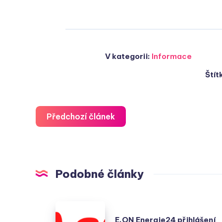
V kategorii:
Informace
Štít
Předchozí článek
Podobné články
E.ON
E.ON Energie24 přihlášení
Energie24