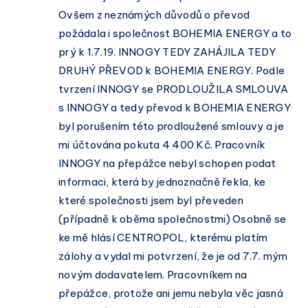
Ovšem z neznámých důvodů o převod
požádala i společnost BOHEMIA ENERGY a to
prý k 1.7.19. INNOGY TEDY ZAHÁJILA TEDY
DRUHÝ PŘEVOD k BOHEMIA ENERGY. Podle
tvrzení INNOGY se PRODLOUŽILA SMLOUVA
s INNOGY a tedy převod k BOHEMIA ENERGY
byl porušením této prodloužené smlouvy a je
mi účtována pokuta 4 400 Kč. Pracovník
INNOGY na přepážce nebyl schopen podat
informaci, která by jednoznačně řekla, ke
které společnosti jsem byl převeden
(případně k oběma společnostmi) Osobně se
ke mě hlásí CENTROPOL, kterému platím
zálohy a vydal mi potvrzení, že je od 7.7. mým
novým dodavatelem. Pracovníkem na
přepážce, protože ani jemu nebyla věc jasná