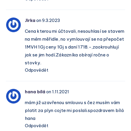
Jirka
on 9.3.2023
Cena kterou mi účtovali, nesouhlasí se stavem
na mém měřidle, no vymlouvají se na přepočet
1MVH 1Gj ceny 1Gj s daní 1718.-,zaokrouhlují
jak se jim hodí.Zákazníka obírají ročne o
stovky.
Odpovědět
hana bílá
on 1.11.2021
mám již uzavřenou smlouvu s čez musím vám
platit za plyn cojte mi poslali.spozdravem bílá
hana
Odpovědět