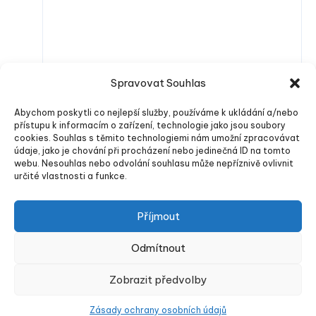
Spravovat Souhlas
Abychom poskytli co nejlepší služby, používáme k ukládání a/nebo
přístupu k informacím o zařízení, technologie jako jsou soubory
cookies. Souhlas s těmito technologiemi nám umožní zpracovávat
údaje, jako je chování při procházení nebo jedinečná ID na tomto
webu. Nesouhlas nebo odvolání souhlasu může nepříznivě ovlivnit
určité vlastnosti a funkce.
Odeslat komentář
Příjmout
Odmítnout
Energu.cz
Zobrazit předvolby
Zásady ochrany osobních údajů