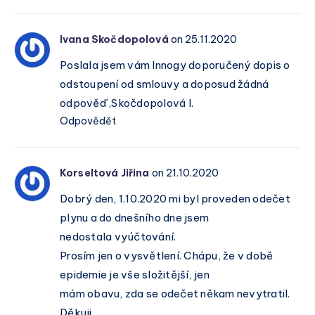
Ivana Skočdopolová
on 25.11.2020
Poslala jsem vám Innogy doporučený dopis o
odstoupení od smlouvy a doposud žádná
odpověd´,Skočdopolová I.
Odpovědět
Korseltová Jiřina
on 21.10.2020
Dobrý den, 1.10.2020 mi byl proveden odečet
plynu a do dnešního dne jsem
nedostala vyúčtování.
Prosím jen o vysvětlení. Chápu, že v době
epidemie je vše složitější, jen
mám obavu, zda se odečet někam nevytratil.
Děkuji