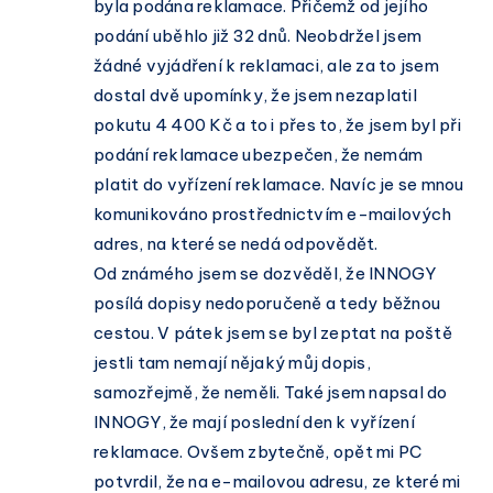
byla podána reklamace. Přičemž od jejího
podání uběhlo již 32 dnů. Neobdržel jsem
žádné vyjádření k reklamaci, ale za to jsem
dostal dvě upomínky, že jsem nezaplatil
pokutu 4 400 Kč a to i přes to, že jsem byl při
podání reklamace ubezpečen, že nemám
platit do vyřízení reklamace. Navíc je se mnou
komunikováno prostřednictvím e-mailových
adres, na které se nedá odpovědět.
Od známého jsem se dozvěděl, že INNOGY
posílá dopisy nedoporučeně a tedy běžnou
cestou. V pátek jsem se byl zeptat na poště
jestli tam nemají nějaký můj dopis,
samozřejmě, že neměli. Také jsem napsal do
INNOGY, že mají poslední den k vyřízení
reklamace. Ovšem zbytečně, opět mi PC
potvrdil, že na e-mailovou adresu, ze které mi