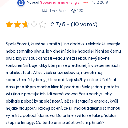
Napsal
Specialista na energie
15.2.2018
1 min čtení
120
2.7/5 - (10 votes)
Společností, které se zaměřují na dodávku elektrické energie
nebo zemního plynu, je v dnešní době habaděj. Není se čemu
divit, když v současnosti vedou mezi sebou nevýslovné
konkurenční boje, díky kterým se předhánějí i v sebemenších
maličkostech. Ať se však snaží sebevíc, navrch mají
samozřejmě ty firmy, které nabízejí služby online. Ušetření
času je totiž pro mnoho klientů prioritou číslo jedna, protože
většina z pracujících lidí nemá zrovna času nazbyt, aby
obíhala pobočky společností, jež se jí starají o energie, kvůli
nějaké hlouposti. Raději ocení, že si i malou záležitost mohou
vyřešit z pohodlí domova. Do online světa se také přidala i
skupina Innogy. Co tento online účet ovšem přináší?