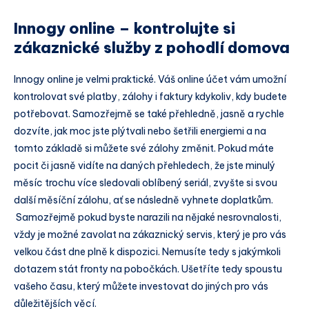
Innogy online – kontrolujte si
zákaznické služby z pohodlí domova
Innogy online je velmi praktické. Váš online účet vám umožní
kontrolovat své platby, zálohy i faktury kdykoliv, kdy budete
potřebovat. Samozřejmě se také přehledně, jasně a rychle
dozvíte, jak moc jste plýtvali nebo šetřili energiemi a na
tomto základě si můžete své zálohy změnit. Pokud máte
pocit či jasně vidíte na daných přehledech, že jste minulý
měsíc trochu více sledovali oblíbený seriál, zvyšte si svou
další měsíční zálohu, ať se následně vyhnete doplatkům.
Samozřejmě pokud byste narazili na nějaké nesrovnalosti,
vždy je možné zavolat na zákaznický servis, který je pro vás
velkou část dne plně k dispozici. Nemusíte tedy s jakýmkoli
dotazem stát fronty na pobočkách. Ušetříte tedy spoustu
vašeho času, který můžete investovat do jiných pro vás
důležitějších věcí.