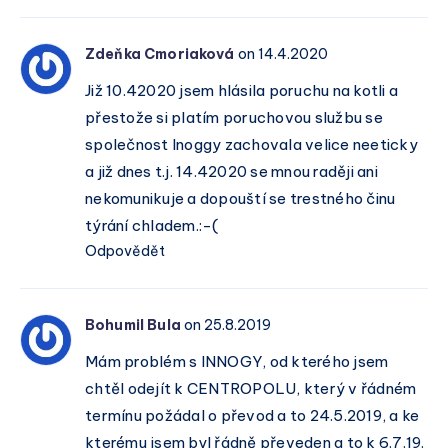
Zdeňka Cmoriaková
on 14.4.2020
Již 10.42020 jsem hlásila poruchu na kotli a
přestože si platím poruchovou službu se
společnost Inoggy zachovala velice neeticky
a již dnes t.j. 14.42020 se mnou raději ani
nekomunikuje a dopouští se trestného činu
týrání chladem.:-(
Odpovědět
Bohumil Bula
on 25.8.2019
Mám problém s INNOGY, od kterého jsem
chtěl odejít k CENTROPOLU, který v řádném
termínu požádal o převod a to 24.5.2019, a ke
kterému jsem byl řádně převeden a to k 6.7.19.