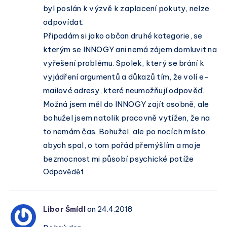
byl poslán k výzvě k zaplacení pokuty, nelze
odpovídat.
Připadám si jako občan druhé kategorie, se
kterým se INNOGY ani nemá zájem domluvit na
vyřešení problému. Spolek, který se brání k
vyjádření argumentů a důkazů tím, že volí e-
mailové adresy, které neumožňují odpověď.
Možná jsem měl do INNOGY zajít osobně, ale
bohužel jsem natolik pracovně vytížen, že na
to nemám čas. Bohužel, ale po nocích místo,
abych spal, o tom pořád přemýšlím a moje
bezmocnost mi působí psychické potíže
Odpovědět
Libor Šmídl
on 24.4.2018