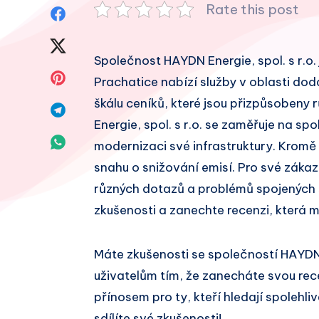
Rate this post
Sdílet
na
Sdílet
Společnost HAYDN Energie, spol. s r.o. j
Facebook
na
Sdílet
Prachatice nabízí služby v oblasti dodá
Twitter
škálu ceníků, které jsou přizpůsoben
na
Sdílet
Energie, spol. s r.o. se zaměřuje na sp
Pinterest
na
Sdílet
modernizaci své infrastruktury. Kromě 
Telegram
snahu o snižování emisí. Pro své záka
na
různých dotazů a problémů spojených s
Whatsapp
zkušenosti a zanechte recenzi, která 
Máte zkušenosti se společností HAYDN 
uživatelům tím, že zanecháte svou re
přínosem pro ty, kteří hledají spolehl
sdílíte své zkušenosti!