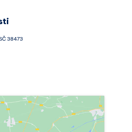
sti
 PSČ 38473
9