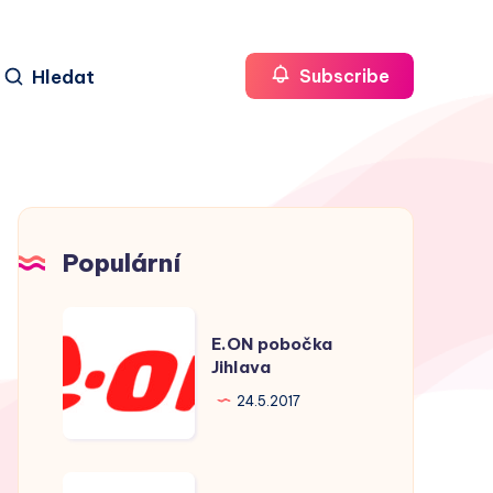
Hledat
Subscribe
Populární
E.ON
E.ON pobočka
pobočka
Jihlava
Jihlava
24.5.2017
E.ON