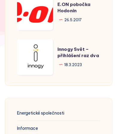
E.ON pobočka
pobočka
Hodonín
Hodonín
26.5.2017
Innogy
Innogy Svět –
Svět
přihlášení raz dva
–
18.3.2023
přihlášení
raz
dva
Energetické společnosti
Informace