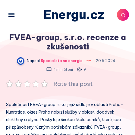
Energu.cz
FVEA-group, s.r.o. recenze a
zkušenosti
Napsal
Specialista na energie
20.6.2024
1 min čtení
9
Rate this post
Společnost FVEA-group, s.r.o. jejíž sídlo je v oblasti Praha-
Kunratice, okres Praha nabízí služby v oblasti dodávek
elektřiny a plynu. Poskytuje širokou škálu ceníků, které jsou
přizpůsobeny různým potřebám zákazníků. FVEA-group,
s.r.o. se zaměřuje na spolehlivost svých dodávek a usiluje o