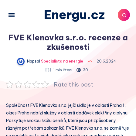
Energu.cz
FVE Klenovka s.r.o. recenze a
zkušenosti
Napsal
Specialista na energie
20.6.2024
1 min čtení
30
Rate this post
Společnost FVE Klenovka s.r.o. jejíž sídlo je v oblasti Praha 1,
okres Praha nabízí služby v oblasti dodávek elektřiny a plynu.
Poskytuje širokou škálu ceníků, které jsou přizpůsobeny
různým potřebám zákazníků. FVE Klenovka s.r.o. se zaměřuje
na spolehlivost svých dodávek a usiluje o modernizaci své