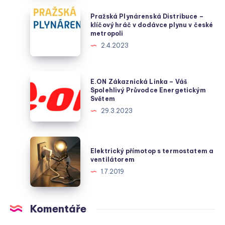
Pražská
Pražská Plynárenská Distribuce –
Plynárenská
klíčový hráč v dodávce plynu v české
metropoli
Distribuce
2.4.2023
–
klíčový
hráč
E.ON
E.ON Zákaznická Linka – Váš
v
Zákaznická
Spolehlivý Průvodce Energetickým
Světem
dodávce
Linka
29.3.2023
plynu
–
v
Váš
české
Spolehlivý
Elektrický
metropoli
Elektrický přímotop s termostatem a
Průvodce
přímotop
ventilátorem
Energetickým
s
1.7.2019
Světem
termostatem
a
ventilátorem
Komentáře