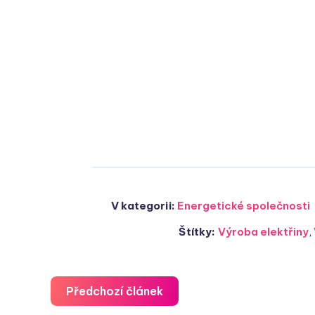
V kategorii:
Energetické společnosti
Štítky:
Výroba elektřiny
,
Předchozí článek