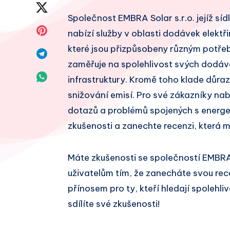
na
Sdílet
Společnost EMBRA Solar s.r.o. jejíž síd
Facebook
na
Sdílet
nabízí služby v oblasti dodávek elektři
Twitter
které jsou přizpůsobeny různým potřeb
na
Sdílet
zaměřuje na spolehlivost svých dodáve
Pinterest
na
Sdílet
infrastruktury. Kromě toho klade důraz
Telegram
snižování emisí. Pro své zákazníky na
na
dotazů a problémů spojených s energet
Whatsapp
zkušenosti a zanechte recenzi, která 
Máte zkušenosti se společností EMBRA
uživatelům tím, že zanecháte svou re
přínosem pro ty, kteří hledají spolehl
sdílíte své zkušenosti!