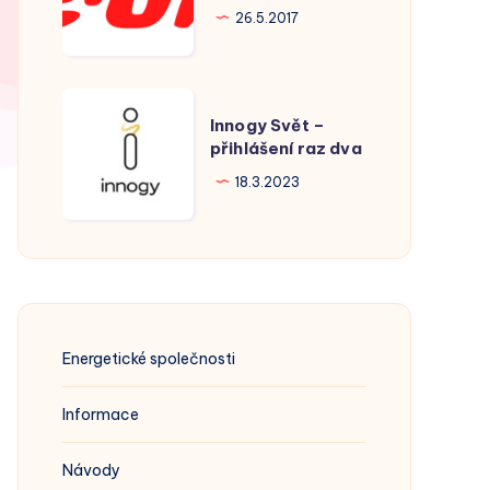
Hodonín
26.5.2017
Innogy
Innogy Svět –
Svět
přihlášení raz dva
–
18.3.2023
přihlášení
raz
dva
Energetické společnosti
Informace
Návody