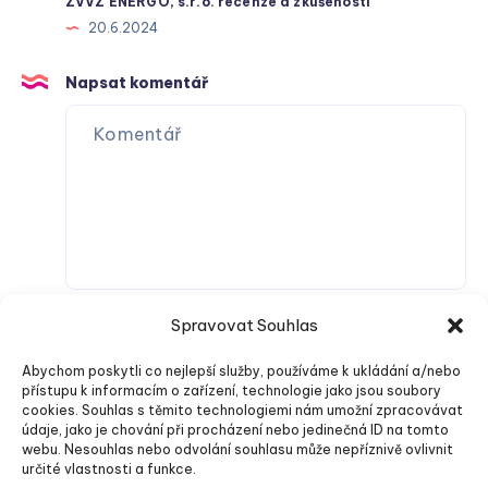
ZVVZ ENERGO, s.r.o. recenze a zkušenosti
20.6.2024
Napsat komentář
Spravovat Souhlas
Abychom poskytli co nejlepší služby, používáme k ukládání a/nebo
přístupu k informacím o zařízení, technologie jako jsou soubory
cookies. Souhlas s těmito technologiemi nám umožní zpracovávat
údaje, jako je chování při procházení nebo jedinečná ID na tomto
webu. Nesouhlas nebo odvolání souhlasu může nepříznivě ovlivnit
Odeslat komentář
určité vlastnosti a funkce.