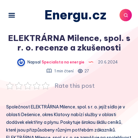
Energu.cz
ELEKTRÁRNA Milence, spol. s
r. o. recenze a zkušenosti
Napsal
Specialista na energie
20.6.2024
1 min čtení
27
Rate this post
Společnost ELEKTRÁRNA Milence, spol. s r. o. jejíž sídlo je v
oblasti Dešenice, okres Klatovy nabízí služby v oblasti
dodávek elektřiny a plynu. Poskytuje širokou škálu ceníků,
které jsou přizpůsobeny různým potřebám zákazníků.
ELEKTRÁRNA Milence, spol. s r. o. se zaměřuje na spolehlivost