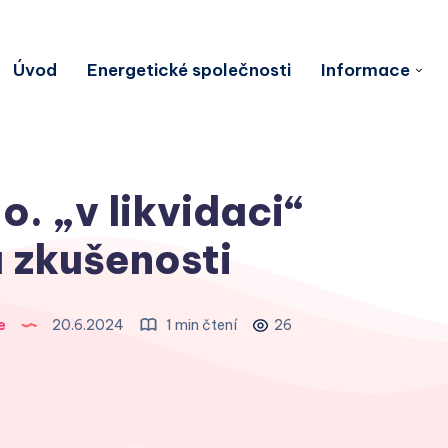
Úvod
Energetické společnosti
Informace
o. „v likvidaci“
 zkušenosti
e
20.6.2024
1 min čtení
26