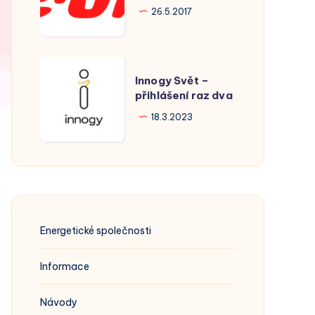
Hodonín
26.5.2017
Innogy
Innogy Svět –
Svět
přihlášení raz dva
–
18.3.2023
přihlášení
raz
dva
Energetické společnosti
Informace
Návody