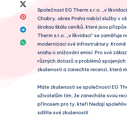
na
Sdílet
Společnost EG Therm s.r.o. „v likvidaci“
Facebook
na
Sdílet
Chabry, okres Praha nabízí služby v ob
Twitter
širokou škálu ceníků, které jsou přiz
na
Sdílet
Therm s.r.o. „v likvidaci“ se zaměřuje 
Pinterest
na
Sdílet
modernizaci své infrastruktury. Kromě 
Telegram
snahu o snižování emisí. Pro své záka
na
různých dotazů a problémů spojených s
Whatsapp
zkušenosti a zanechte recenzi, která 
Máte zkušenosti se společností EG The
uživatelům tím, že zanecháte svou re
přínosem pro ty, kteří hledají spolehl
sdílíte své zkušenosti!