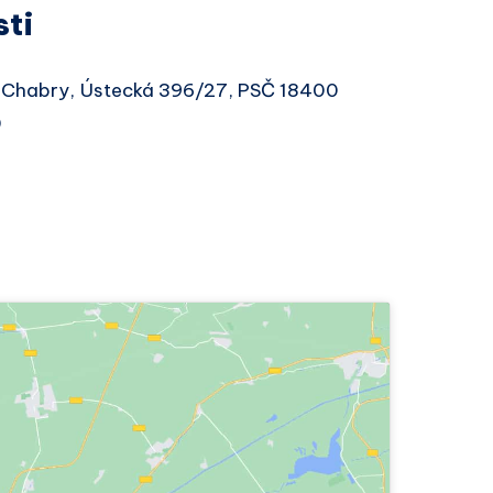
sti
ní Chabry, Ústecká 396/27, PSČ 18400
0