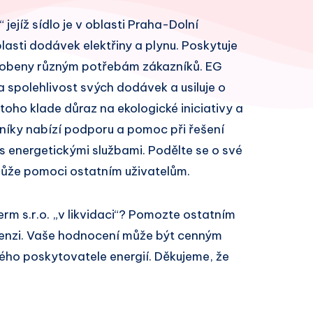
 jejíž sídlo je v oblasti Praha-Dolní
lasti dodávek elektřiny a plynu. Poskytuje
působeny různým potřebám zákazníků. EG
na spolehlivost svých dodávek a usiluje o
toho klade důraz na ekologické iniciativy a
zníky nabízí podporu a pomoc při řešení
 energetickými službami. Podělte se o své
může pomoci ostatním uživatelům.
rm s.r.o. „v likvidaci“? Pomozte ostatním
cenzi. Vaše hodnocení může být cenným
ivého poskytovatele energií. Děkujeme, že