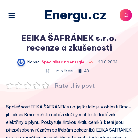
Energu.cz
EEIKA ŠAFRÁNEK s.r.o.
recenze a zkušenosti
Napsal
Specialista na energie
20.6.2024
1 min čtení
48
Rate this post
Společnost EEIKA ŠAFRÁNEK s.r.o. jejíž sídlo je v oblasti Brno-
jih, okres Brno-město nabízí služby v oblasti dodávek
elektřiny a plynu. Poskytuje širokou škálu ceníků, které jsou
přizpůsobeny různým potřebám zákazníků. EEIKA ŠAFRÁNEK
s.r.o. se zaměřuje na spolehlivost svých dodávek a usiluje o