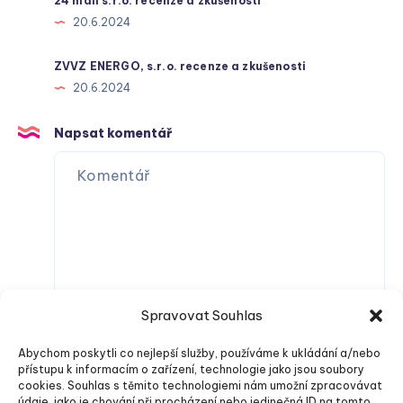
24 mall s.r.o. recenze a zkušenosti
20.6.2024
ZVVZ ENERGO, s.r.o. recenze a zkušenosti
20.6.2024
Napsat komentář
Spravovat Souhlas
Abychom poskytli co nejlepší služby, používáme k ukládání a/nebo
přístupu k informacím o zařízení, technologie jako jsou soubory
cookies. Souhlas s těmito technologiemi nám umožní zpracovávat
údaje, jako je chování při procházení nebo jedinečná ID na tomto