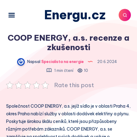
Energu.cz
COOP ENERGY, a.s. recenze a
zkušenosti
Napsal
Specialista na energie
20.6.2024
1 min čtení
10
Rate this post
Společnost COOP ENERGY, a.s. jejíž sídlo je v oblasti Praha 4,
okres Praha nabízí služby v oblasti dodávek elektřiny a plynu.
Poskytuje širokou škálu ceníků, které jsou přizpůsobeny
různým potřebám zákazníků. COOP ENERGY, a.s. se
zaměřuje na spolehlivost svých dodávek a usiluje o