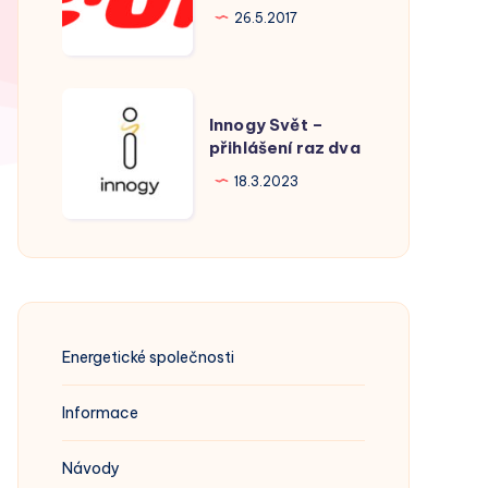
Hodonín
26.5.2017
Innogy
Innogy Svět –
Svět
přihlášení raz dva
–
18.3.2023
přihlášení
raz
dva
Energetické společnosti
Informace
Návody