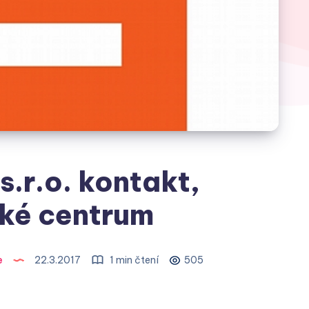
s.r.o. kontakt,
ké centrum
e
22.3.2017
1 min čtení
505