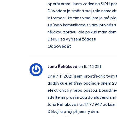
operátorem. Jsem veden na SIPU po
Důvodem je změna majitele nemovitost
informaci, že tímto mailem je mé pla
způsob komunikace s vámi pro nás st
nějakou zprávu, ale pokud mám doma 
Děkuji za vyřízení žádosti
Odpovědět
Jana Řeháková
on 15.11.2021
Dne 7.11.2021 jsem prostřednictvím 
dodávku elektřiny počínaje dnem 23.
elektronicky nebo poštou. Dosud nedo
sdělte mi prosím zda domluvená smlo
Jana Řeháková nar.17.7.1947 zákazn
Děkuji a přeji příjemný den.