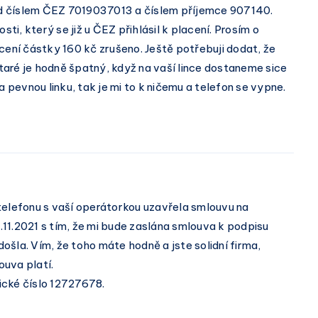
d číslem ČEZ 7019037013 a číslem příjemce 907140.
i, který se již u ČEZ přihlásil k placení. Prosím o
cení částky 160 kč zrušeno. Ještě potřebuji dodat, že
aré je hodně špatný, když na vaší lince dostaneme sice
pevnou linku, tak je mi to k ničemu a telefon se vypne.
telefonu s vaší operátorkou uzavřela smlouvu na
11.2021 s tím, že mi bude zaslána smlouva k podpisu
šla. Vím, že toho máte hodně a jste solidní firma,
uva platí.
ické číslo 12727678.