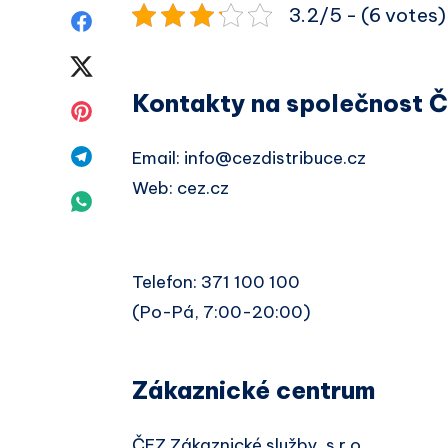
3.2/5 - (6 votes)
Sdílet
na
Sdílet
Kontakty na společnost ČE
Facebook
na
Sdílet
Twitter
na
Sdílet
Email: info@cezdistribuce.cz
Web: cez.cz
Pinterest
na
Sdílet
Telegram
na
Whatsapp
Telefon: 371 100 100
(Po-Pá, 7:00-20:00)
Zákaznické centrum
ČEZ Zákaznické služby, s.r.o.