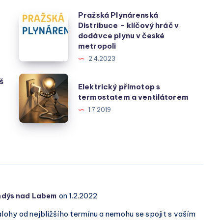
Pražská Plynárenská
Pražská
Distribuce – klíčový hráč v
Plynárenská
dodávce plynu v české
Distribuce
metropoli
–
2.4.2023
klíčový
Elektrický
š
Elektrický přímotop s
hráč
přímotop
termostatem a ventilátorem
v
s
1.7.2019
dodávce
termostatem
plynu
a
v
ventilátorem
české
metropoli
randýs nad Labem
on 1.2.2022
álohy od nejbližšího termínu a nemohu se spojit s vaším