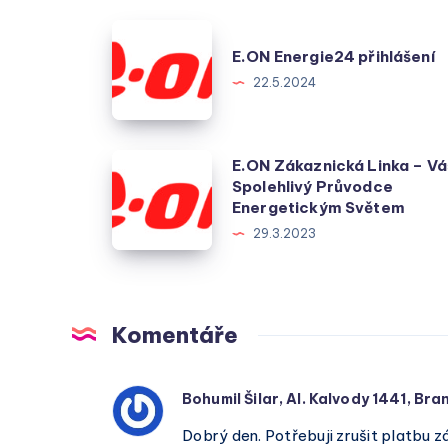
E.ON
E.ON Energie24 přihlášení
Energie24
22.5.2024
přihlášení
E.ON
E.ON Zákaznická Linka – Vá
Spolehlivý Průvodce
Zákaznická
Energetickým Světem
Linka
29.3.2023
–
Váš
Spolehlivý
Průvodce
Komentáře
Energetickým
Světem
Bohumil Šilar, Al. Kalvody 1441, B
Dobrý den. Potřebuji zrušit platbu z