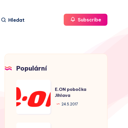
Hledat
Subscribe
Populární
E.ON
E.ON pobočka
pobočka
Jihlava
Jihlava
24.5.2017
E.ON