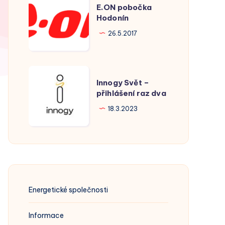
E.ON pobočka
pobočka
Hodonín
Hodonín
26.5.2017
Innogy
Innogy Svět –
Svět
přihlášení raz dva
–
18.3.2023
přihlášení
raz
dva
Energetické společnosti
Informace