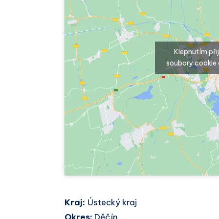
Klepnutím př
soubory cookie 
Kraj:
Ústecký kraj
Okres:
Děčín