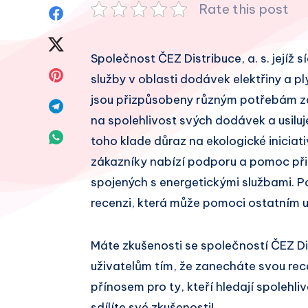
Rate this post
Sdílet
na
Sdílet
Společnost ČEZ Distribuce, a. s. jejíž s
Facebook
na
Sdílet
služby v oblasti dodávek elektřiny a pl
Twitter
jsou přizpůsobeny různým potřebám zák
na
Sdílet
na spolehlivost svých dodávek a usiluj
Pinterest
na
Sdílet
toho klade důraz na ekologické iniciati
Telegram
zákazníky nabízí podporu a pomoc při
na
spojených s energetickými službami. P
Whatsapp
recenzi, která může pomoci ostatním u
Máte zkušenosti se společností ČEZ Di
uživatelům tím, že zanecháte svou re
přínosem pro ty, kteří hledají spolehl
sdílíte své zkušenosti!