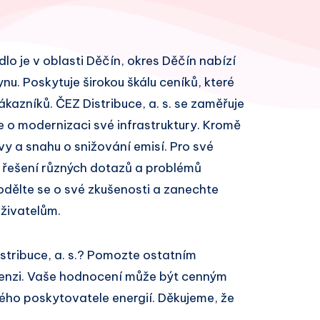
ídlo je v oblasti Děčín, okres Děčín nabízí
ynu. Poskytuje širokou škálu ceníků, které
azníků. ČEZ Distribuce, a. s. se zaměřuje
e o modernizaci své infrastruktury. Kromě
vy a snahu o snižování emisí. Pro své
 řešení různých dotazů a problémů
odělte se o své zkušenosti a zanechte
živatelům.
stribuce, a. s.? Pomozte ostatním
cenzi. Vaše hodnocení může být cenným
ivého poskytovatele energií. Děkujeme, že