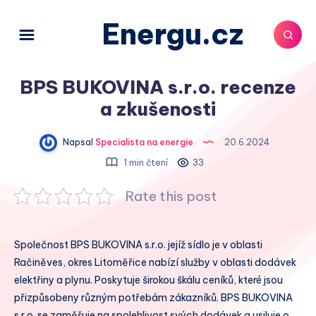
Energu.cz
BPS BUKOVINA s.r.o. recenze
a zkušenosti
Napsal
Specialista na energie
20.6.2024
1 min čtení
33
Rate this post
Společnost BPS BUKOVINA s.r.o. jejíž sídlo je v oblasti
Račiněves, okres Litoměřice nabízí služby v oblasti dodávek
elektřiny a plynu. Poskytuje širokou škálu ceníků, které jsou
přizpůsobeny různým potřebám zákazníků. BPS BUKOVINA
s.r.o. se zaměřuje na spolehlivost svých dodávek a usiluje o