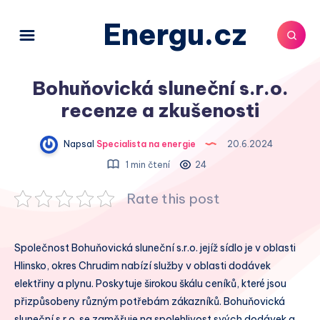
Energu.cz
Bohuňovická sluneční s.r.o.
recenze a zkušenosti
Napsal
Specialista na energie
20.6.2024
1 min čtení
24
Rate this post
Společnost Bohuňovická sluneční s.r.o. jejíž sídlo je v oblasti
Hlinsko, okres Chrudim nabízí služby v oblasti dodávek
elektřiny a plynu. Poskytuje širokou škálu ceníků, které jsou
přizpůsobeny různým potřebám zákazníků. Bohuňovická
sluneční s.r.o. se zaměřuje na spolehlivost svých dodávek a