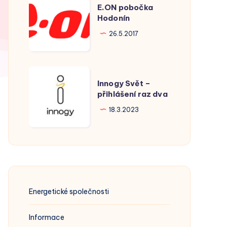
E.ON pobočka
pobočka
Hodonín
Hodonín
26.5.2017
Innogy
Innogy Svět –
Svět
přihlášení raz dva
–
18.3.2023
přihlášení
raz
dva
Energetické společnosti
Informace