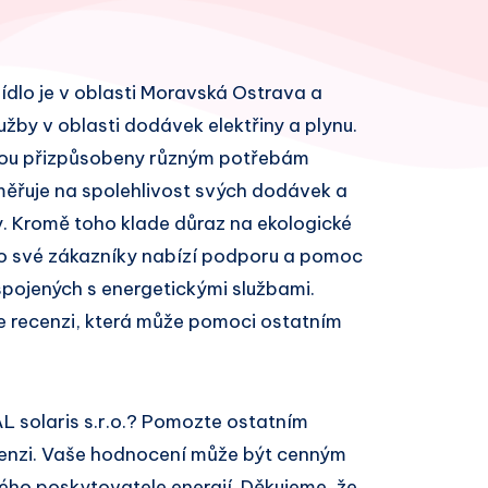
sídlo je v oblasti Moravská Ostrava a
žby v oblasti dodávek elektřiny a plynu.
 jsou přizpůsobeny různým potřebám
aměřuje na spolehlivost svých dodávek a
ry. Kromě toho klade důraz na ekologické
 Pro své zákazníky nabízí podporu a pomoc
spojených s energetickými službami.
e recenzi, která může pomoci ostatním
L solaris s.r.o.? Pomozte ostatním
cenzi. Vaše hodnocení může být cenným
ivého poskytovatele energií. Děkujeme, že