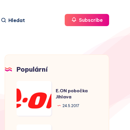
Hledat
Subscribe
Populární
E.ON
E.ON pobočka
pobočka
Jihlava
Jihlava
24.5.2017
E.ON