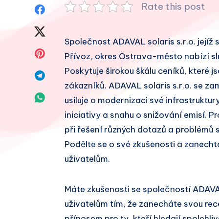
Rate this post
Sdílet
na
Sdílet
Společnost ADAVAL solaris s.r.o. jejíž 
Facebook
na
Sdílet
Přívoz, okres Ostrava-město nabízí slu
Twitter
Poskytuje širokou škálu ceníků, které
na
Sdílet
zákazníků. ADAVAL solaris s.r.o. se z
Pinterest
na
Sdílet
usiluje o modernizaci své infrastruktu
Telegram
iniciativy a snahu o snižování emisí.
na
při řešení různých dotazů a problémů 
Whatsapp
Podělte se o své zkušenosti a zanecht
uživatelům.
Máte zkušenosti se společností ADAVA
uživatelům tím, že zanecháte svou re
přínosem pro ty, kteří hledají spolehl