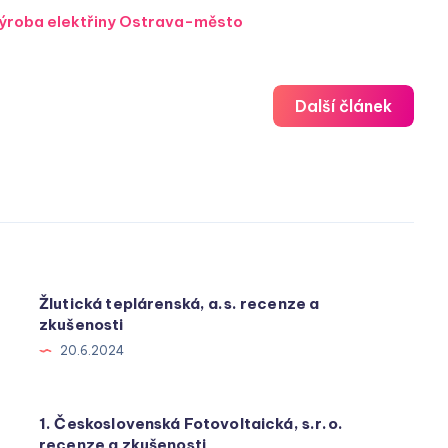
ýroba elektřiny Ostrava-město
Další článek
Žlutická teplárenská, a.s. recenze a
zkušenosti
20.6.2024
1. Československá Fotovoltaická, s.r.o.
recenze a zkušenosti