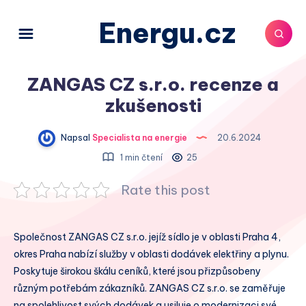
Energu.cz
ZANGAS CZ s.r.o. recenze a
zkušenosti
Napsal
Specialista na energie
20.6.2024
1 min čtení
25
Rate this post
Společnost ZANGAS CZ s.r.o. jejíž sídlo je v oblasti Praha 4,
okres Praha nabízí služby v oblasti dodávek elektřiny a plynu.
Poskytuje širokou škálu ceníků, které jsou přizpůsobeny
různým potřebám zákazníků. ZANGAS CZ s.r.o. se zaměřuje
na spolehlivost svých dodávek a usiluje o modernizaci své