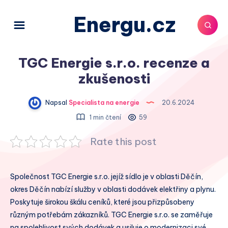
Energu.cz
TGC Energie s.r.o. recenze a
zkušenosti
Napsal
Specialista na energie
20.6.2024
1 min čtení
59
Rate this post
Společnost TGC Energie s.r.o. jejíž sídlo je v oblasti Děčín,
okres Děčín nabízí služby v oblasti dodávek elektřiny a plynu.
Poskytuje širokou škálu ceníků, které jsou přizpůsobeny
různým potřebám zákazníků. TGC Energie s.r.o. se zaměřuje
na spolehlivost svých dodávek a usiluje o modernizaci své