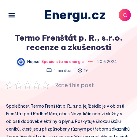
Energu.cz
Termo Frenštát p. R., s.r.o.
recenze a zkušenosti
Napsal
Specialista na energie
20.6.2024
1 min čtení
19
Rate this post
Společnost Termo Frenštát p. R., s.r.o. jejíž sídlo je v oblasti
Frenštát pod Radhoštěm, okres Nový Jičín nabízí služby v
oblasti dodávek elektřiny a plynu. Poskytuje širokou škálu
ceníků, které jsou přizpůsobeny různým potřebám zákazníků.
Termo Frenštát p. R., s.r.o. se zaměřuje na spolehlivost svých