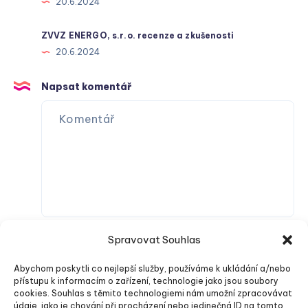
20.6.2024
ZVVZ ENERGO, s.r.o. recenze a zkušenosti
20.6.2024
Napsat komentář
Spravovat Souhlas
Abychom poskytli co nejlepší služby, používáme k ukládání a/nebo
přístupu k informacím o zařízení, technologie jako jsou soubory
cookies. Souhlas s těmito technologiemi nám umožní zpracovávat
údaje, jako je chování při procházení nebo jedinečná ID na tomto