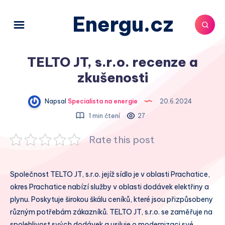
Energu.cz
TELTO JT, s.r.o. recenze a
zkušenosti
Napsal
Specialista na energie
20.6.2024
1 min čtení
27
Rate this post
Společnost TELTO JT, s.r.o. jejíž sídlo je v oblasti Prachatice,
okres Prachatice nabízí služby v oblasti dodávek elektřiny a
plynu. Poskytuje širokou škálu ceníků, které jsou přizpůsobeny
různým potřebám zákazníků. TELTO JT, s.r.o. se zaměřuje na
spolehlivost svých dodávek a usiluje o modernizaci své