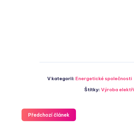
V kategorii:
Energetické společnosti
Štítky:
Výroba elektř
Předchozí článek