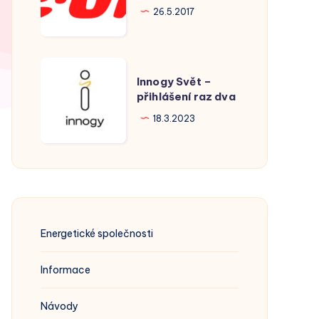
Hodonín
26.5.2017
Innogy
Innogy Svět –
Svět
přihlášení raz dva
–
18.3.2023
přihlášení
raz
dva
Energetické společnosti
Informace
Návody