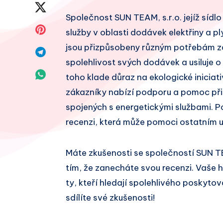
na
Sdílet
Společnost SUN TEAM, s.r.o. jejíž sídlo
Facebook
na
Sdílet
služby v oblasti dodávek elektřiny a pl
Twitter
jsou přizpůsobeny různým potřebám zá
na
Sdílet
spolehlivost svých dodávek a usiluje o
Pinterest
na
Sdílet
toho klade důraz na ekologické iniciati
Telegram
zákazníky nabízí podporu a pomoc při
na
spojených s energetickými službami. P
Whatsapp
recenzi, která může pomoci ostatním u
Máte zkušenosti se společností SUN T
tím, že zanecháte svou recenzi. Vaše
ty, kteří hledají spolehlivého poskytov
sdílíte své zkušenosti!