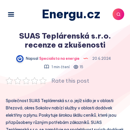
Energu.cz
SUAS Teplárenská s.r.o.
recenze a zkušenosti
Napsal
Specialista na energie
20.6.2024
1 min čtení
15
Rate this post
Společnost SUAS Teplárenská s.r.o. jejíž sídlo je v oblasti
Březová, okres Sokolov nabízí služby v oblasti dodávek
elektřiny a plynu. Poskytuje širokou škálu ceníků, které jsou
přizpůsobeny různým potřebám zákazníků. SUAS
Teplárenská s.r.o. se zaměřuje na spolehlivost svých dodávek