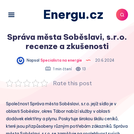
Energu.cz
Správa města Soběslavi, s.r.o.
recenze a zkušenosti
Napsal
Specialista na energie
20.6.2024
1 min čtení
13
Rate this post
Společnost Správa města Soběslavi, s.r.o. jejíž sídlo je v
oblasti Soběslav, okres Tábor nabízí služby v oblasti
dodávek elektřiny a plynu. Poskytuje širokou škálu ceníků,
které jsou přizpůsobeny různým potřebám zákazníků. Správa
města Soběslavi, s.r.o. se zaměřuje na spolehlivost svých