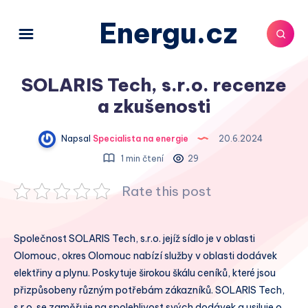
Energu.cz
SOLARIS Tech, s.r.o. recenze
a zkušenosti
Napsal
Specialista na energie
20.6.2024
1 min čtení
29
Rate this post
Společnost SOLARIS Tech, s.r.o. jejíž sídlo je v oblasti
Olomouc, okres Olomouc nabízí služby v oblasti dodávek
elektřiny a plynu. Poskytuje širokou škálu ceníků, které jsou
přizpůsobeny různým potřebám zákazníků. SOLARIS Tech,
s.r.o. se zaměřuje na spolehlivost svých dodávek a usiluje o