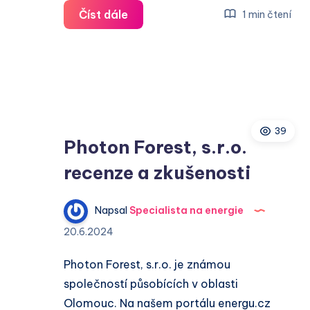
PRO
Číst dále
1 min čtení
PLUS
s.r.o.
recenze
a
zkušenosti
39
Photon Forest, s.r.o.
recenze a zkušenosti
Napsal
Specialista na energie
20.6.2024
Photon Forest, s.r.o. je známou
společností působících v oblasti
Olomouc. Na našem portálu energu.cz