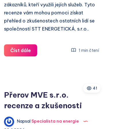
zákazníků, kteří využili jejích služeb. Tyto
recenze vám mohou pomoci získat
přehled o zkušenostech ostatních lidí se
společností STT ENERGETICKÁ, s.r.o..
STT
Číst dále
1 min čtení
ENERGETICKÁ,
s.r.o.
recenze
a
41
zkušenosti
Přerov MVE s.r.o.
recenze a zkušenosti
Napsal
Specialista na energie