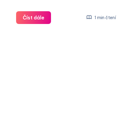
Photon
Číst dále
1 min čtení
Invest
Group
s.r.o.
recenze
a
zkušenosti