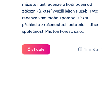
můžete najít recenze a hodnocení od
zákazníků, kteří využili jejích služeb. Tyto
recenze vám mohou pomoci získat
přehled o zkušenostech ostatních lidí se
společností Photon Forest, s.r.o..
Photon
Číst dále
1 min čtení
Forest,
s.r.o.
recenze
a
zkušenosti