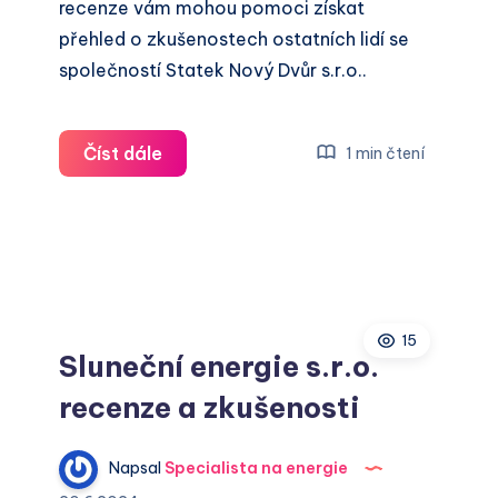
recenze vám mohou pomoci získat
přehled o zkušenostech ostatních lidí se
společností Statek Nový Dvůr s.r.o..
Statek
Číst dále
1 min čtení
Nový
Dvůr
s.r.o.
recenze
a
zkušenosti
15
Sluneční energie s.r.o.
recenze a zkušenosti
Napsal
Specialista na energie