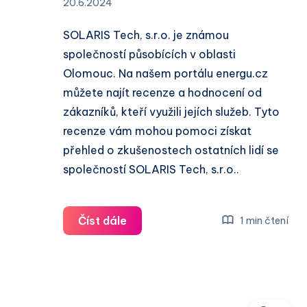
20.6.2024
SOLARIS Tech, s.r.o. je známou
společností působících v oblasti
Olomouc. Na našem portálu energu.cz
můžete najít recenze a hodnocení od
zákazníků, kteří využili jejích služeb. Tyto
recenze vám mohou pomoci získat
přehled o zkušenostech ostatních lidí se
společností SOLARIS Tech, s.r.o..
SOLARIS
Číst dále
1 min čtení
Tech,
s.r.o.
recenze
a