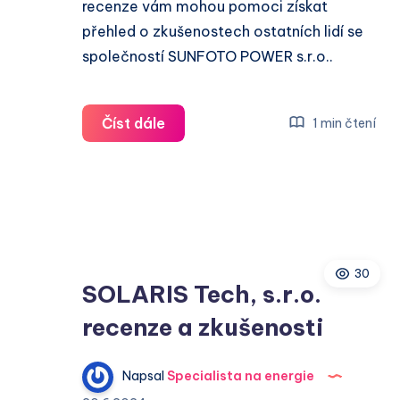
recenze vám mohou pomoci získat
přehled o zkušenostech ostatních lidí se
společností SUNFOTO POWER s.r.o..
SUNFOTO
Číst dále
1 min čtení
POWER
s.r.o.
recenze
a
zkušenosti
30
SOLARIS Tech, s.r.o.
recenze a zkušenosti
Napsal
Specialista na energie