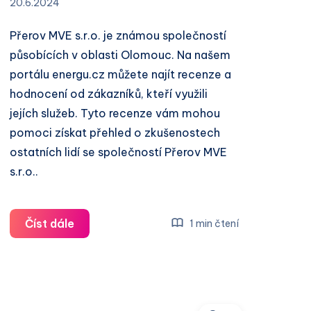
20.6.2024
Přerov MVE s.r.o. je známou společností
působících v oblasti Olomouc. Na našem
portálu energu.cz můžete najít recenze a
hodnocení od zákazníků, kteří využili
jejích služeb. Tyto recenze vám mohou
pomoci získat přehled o zkušenostech
ostatních lidí se společností Přerov MVE
s.r.o..
Přerov
Číst dále
1 min čtení
MVE
s.r.o.
recenze
a