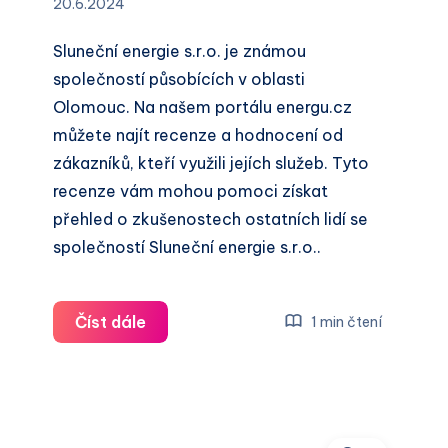
20.6.2024
Sluneční energie s.r.o. je známou
společností působících v oblasti
Olomouc. Na našem portálu energu.cz
můžete najít recenze a hodnocení od
zákazníků, kteří využili jejích služeb. Tyto
recenze vám mohou pomoci získat
přehled o zkušenostech ostatních lidí se
společností Sluneční energie s.r.o..
Sluneční
Číst dále
1 min čtení
energie
s.r.o.
recenze
a