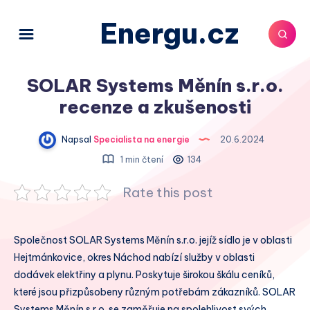
Energu.cz
SOLAR Systems Měnín s.r.o.
recenze a zkušenosti
Napsal
Specialista na energie
20.6.2024
1 min čtení
134
Rate this post
Společnost SOLAR Systems Měnín s.r.o. jejíž sídlo je v oblasti
Hejtmánkovice, okres Náchod nabízí služby v oblasti
dodávek elektřiny a plynu. Poskytuje širokou škálu ceníků,
které jsou přizpůsobeny různým potřebám zákazníků. SOLAR
Systems Měnín s.r.o. se zaměřuje na spolehlivost svých