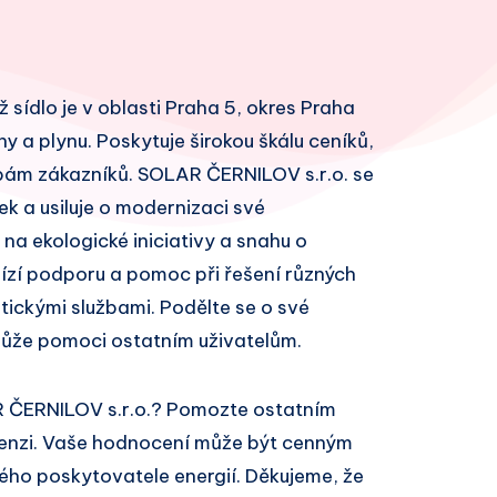
 sídlo je v oblasti Praha 5, okres Praha
ny a plynu. Poskytuje širokou škálu ceníků,
bám zákazníků. SOLAR ČERNILOV s.r.o. se
k a usiluje o modernizaci své
 na ekologické iniciativy a snahu o
bízí podporu a pomoc při řešení různých
ickými službami. Podělte se o své
může pomoci ostatním uživatelům.
R ČERNILOV s.r.o.? Pomozte ostatním
cenzi. Vaše hodnocení může být cenným
ivého poskytovatele energií. Děkujeme, že