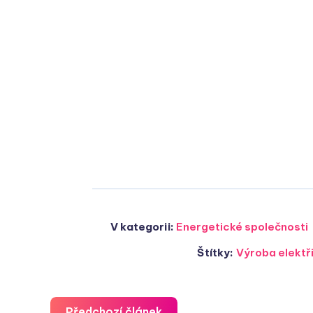
V kategorii:
Energetické společnosti
Štítky:
Výroba elektř
Předchozí článek