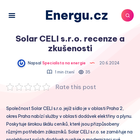
Energu.cz
Solar CELI s.r.o. recenze a
zkušenosti
Napsal
Specialista na energie
20.6.2024
1 min čtení
35
Rate this post
Společnost Solar CELI s.r.o. jejíž sídlo je v oblasti Praha 2,
okres Praha nabízí služby v oblasti dodávek elektřiny a plynu.
Poskytuje širokou škálu ceníků, které jsou přizpůsobeny
různým potřebám zákazníků. Solar CELI s.r.o. se zaměřuje na
spolehlivost svých dodávek a usiluje o modernizaci své