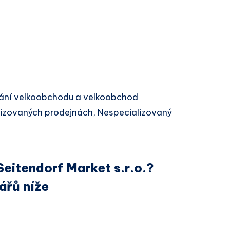
ání velkoobchodu a velkoobchod
lizovaných prodejnách, Nespecializovaný
Seitendorf Market s.r.o.?
ářů níže