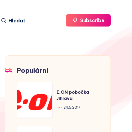
Hledat
Subscribe
Populární
E.ON
E.ON pobočka
pobočka
Jihlava
Jihlava
24.5.2017
E.ON