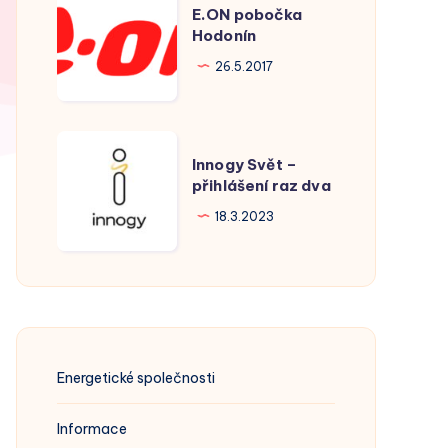
E.ON pobočka
pobočka
Hodonín
Hodonín
26.5.2017
Innogy
Innogy Svět –
Svět
přihlášení raz dva
–
18.3.2023
přihlášení
raz
dva
Energetické společnosti
Informace