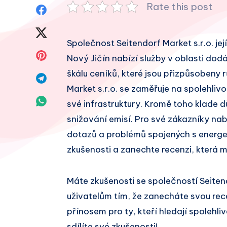
Rate this post
Sdílet
na
Sdílet
Společnost Seitendorf Market s.r.o. její
Facebook
na
Sdílet
Nový Jičín nabízí služby v oblasti dodá
Twitter
škálu ceníků, které jsou přizpůsobeny
na
Sdílet
Market s.r.o. se zaměřuje na spolehliv
Pinterest
na
Sdílet
své infrastruktury. Kromě toho klade d
Telegram
snižování emisí. Pro své zákazníky na
na
dotazů a problémů spojených s energet
Whatsapp
zkušenosti a zanechte recenzi, která 
Máte zkušenosti se společností Seiten
uživatelům tím, že zanecháte svou re
přínosem pro ty, kteří hledají spolehl
sdílíte své zkušenosti!