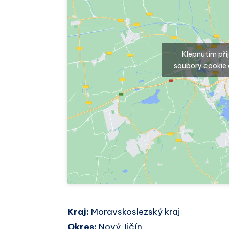
Klepnutím př
soubory cookie 
Kraj:
Moravskoslezský kraj
Okres:
Nový Jičín