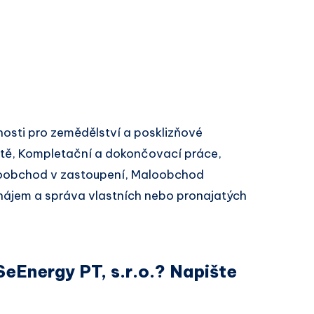
osti pro zemědělství a posklizňové
ště, Kompletační a dokončovací práce,
koobchod v zastoupení, Maloobchod
nájem a správa vlastních nebo pronajatých
SeEnergy PT, s.r.o.? Napište