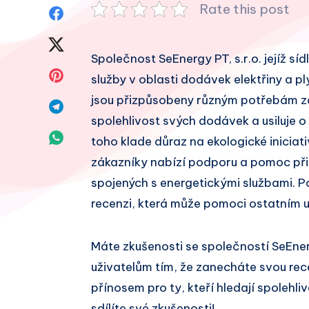
Rate this post
Sdílet
na
Sdílet
Společnost SeEnergy PT, s.r.o. jejíž síd
Facebook
na
Sdílet
služby v oblasti dodávek elektřiny a pl
Twitter
jsou přizpůsobeny různým potřebám zák
na
Sdílet
spolehlivost svých dodávek a usiluje o
Pinterest
na
Sdílet
toho klade důraz na ekologické iniciati
Telegram
zákazníky nabízí podporu a pomoc při
na
spojených s energetickými službami. P
Whatsapp
recenzi, která může pomoci ostatním u
Máte zkušenosti se společností SeEner
uživatelům tím, že zanecháte svou re
přínosem pro ty, kteří hledají spolehl
sdílíte své zkušenosti!