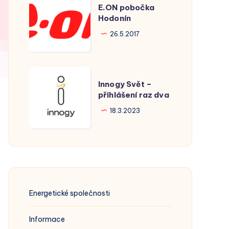
E.ON pobočka
pobočka
Hodonín
Hodonín
26.5.2017
Innogy
Innogy Svět –
Svět
přihlášení raz dva
–
18.3.2023
přihlášení
raz
dva
Energetické společnosti
Informace