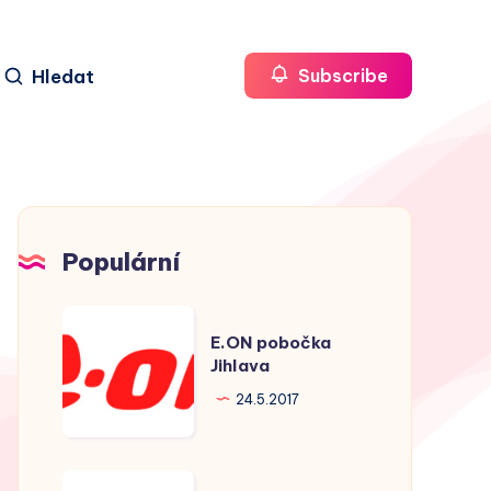
Hledat
Subscribe
Populární
E.ON
E.ON pobočka
pobočka
Jihlava
Jihlava
24.5.2017
E.ON